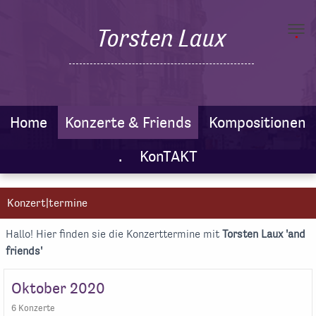
.
Torsten Laux
Toggl
navig
Home
Konzerte & Friends
Kompositionen
.
KonTAKT
Konzert|termine
Hallo! Hier finden sie die Konzerttermine mit
Torsten Laux 'and
friends'
Oktober 2020
6 Konzerte